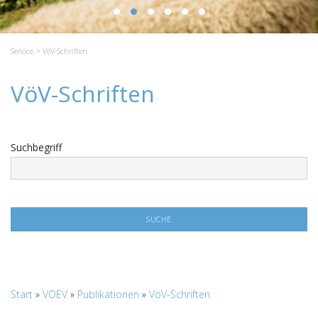
Service
> VöV-Schriften
VöV-Schriften
Suchbegriff
Start
»
VOEV
»
Publikationen
»
VöV-Schriften