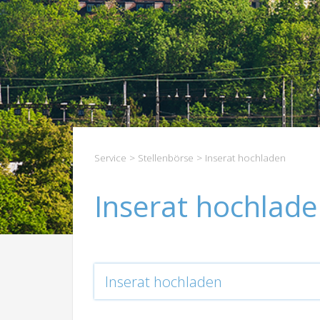
Service
>
Stellenbörse
> Inserat hochladen
Inserat hochlad
Inserat hochladen