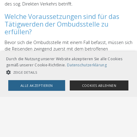
des sog. Direkten Verkehrs betrifft.
Welche Voraussetzungen sind für das
Tätigwerden der Ombudsstelle zu
erfüllen?
Bevor sich die Ombudsstelle mit einem Fall befasst, müssen sich
die Reisenden zwingend zuerst mit dem betroffenen
Transportunternehmen in Verbindung setzen. Nur wenn der Fall
Durch die Nutzung unserer Website akzeptieren Sie alle Cookies
auf diesem Wege nicht zur Zufriedenheit der Reisenden gelöst
gemäß unserer Cookie-Richtlinie.
Datenschutzerklärung
werden kann, steht der Gang an die Ombudsstelle offen. Die
ZEIGE DETAILS
Ombudsstelle hat somit subsidiäre Funktion gegenüber dem
Kundendienst der Transportunternehmen.
ALLE AKZEPTIEREN
COOKIES ABLEHNEN
In welchen Spezialfällen sind andere
UNBEDINGT NOTWENDIGE COOKIES
LEISTUNGSCOOKIES
Ombudsstellen zuständig?
TARGETING-COOKIES
Für Fälle, welche die Verkehrsbetriebe Zürich (VBZ) betreffen,
wenden Sie sich bitte direkt an die
Ombudsstelle der Stadt
Zürich
. Bei Fällen mit dem Zürcher Verkehrsverbund (ZVV) ist der
Ombudsmann des Kantons Zürich
zuständig. Etwaige Fälle mit
Unbedingt notwendige Cookies
Leistungscookies