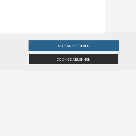
ALLE AKZEPTIEREN
leitung ernannt worden. Der Verwaltungsrat wolle mit der
COOKIES ABLEHNEN
as Baur ablösen. Zuletzt war Christian Plüss Leiter der
Die 54-jährige ist aktuell Leiterin Verkehrsmanagement für
ingt erforderlichen Cookies nicht ordnungsgemäß
 Boos die Leitung der Thurbo AG übernehmen.
esucher-Cookies zu speichern. Das Cookie-Banner