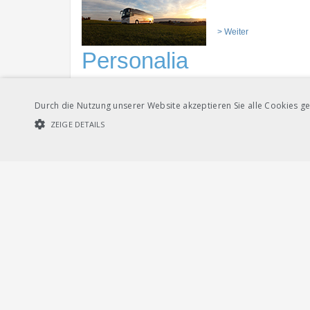
> Weiter
Personalia
Durch die Nutzung unserer Website akzeptieren Sie alle Cookies ge
Der 56-jährige
Christian
ZEIGE DETAILS
Wahl von Plüss einen unb
Christian Plüss wird sei
UNBEDINGT NOTWENDIGE COOKIES
LEISTUNGSCOOKIES
Geschäftseinheit «Hydro
Unbedi
Der Verwaltungsrat der 
Streng notwendige Cookies ermöglichen die Kernfunktionen der Websi
verwendet werden.
die Region Ostschweiz b
Provider /
Name
Ablauf
Beschreibung
Domain
CookieScriptConsent
1
Dieses Cookie wird
CookieScript