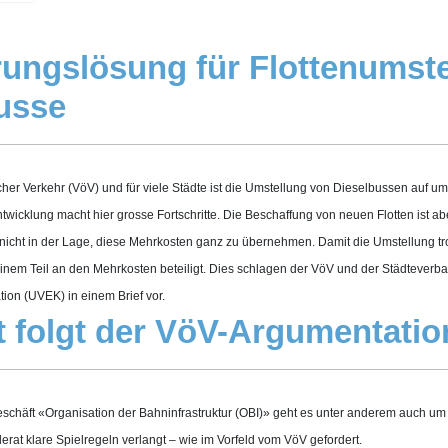
rungslösung für Flottenumste
usse
cher Verkehr (VöV) und für viele Städte ist die Umstellung von Dieselbussen auf u
twicklung macht hier grosse Fortschritte. Die Beschaffung von neuen Flotten ist ab
r nicht in der Lage, diese Mehrkosten ganz zu übernehmen. Damit die Umstellung t
inem Teil an den Mehrkosten beteiligt. Dies schlagen der VöV und der Städtever
on (UVEK) in einem Brief vor.
 folgt der VöV-Argumentatio
schäft «Organisation der Bahninfrastruktur (OBI)» geht es unter anderem auch 
derat klare Spielregeln verlangt – wie im Vorfeld vom VöV gefordert.