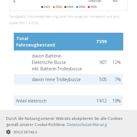
Trendgrafik: Erstinverkehrsetzung neue Fahrzeuge pro Antriebsart und Jahr,
Quelle BAV 1.4.2026
Total
7’399
Fahrzeugbestand
davon Batterie-
Elektrische Busse
907
12%
inkl. Batterie-Trolleybusse
davon reine Trolleybusse
505
7%
Anteil elektrisch
1’412
19%
Übersicht: Total Anzahl ÖV-Busse in der Schweiz und Anteil
Durch die Nutzung unserer Website akzeptieren Sie alle Cookies
Elektrofahrzeuge, Quelle BAV 1.4.2026
gemäß unserer Cookie-Richtlinie.
Datenschutzerklärung
ZEIGE DETAILS