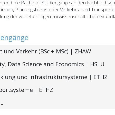
ährend die Bachelor-Studiengänge an den Fachhochschu
efirmen, Planungsbüros oder Verkehrs- und Transportun
ung der vertieften ingenieurwissenschaftlichen Grundl
diengänge
t und Verkehr (BSc + MSc)
| ZHAW
lity, Data Science and Economics
| HSLU
lung und Infrastruktursysteme | ETHZ
sportsysteme
| ETHZ
FL