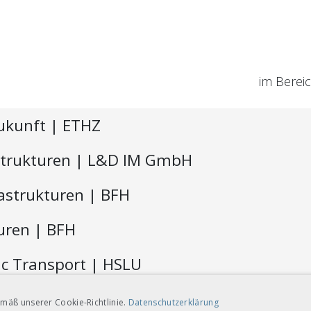
im Berei
Zukunft
| ETHZ
trukturen
| L&D IM GmbH
astrukturen | BFH
turen
| BFH
ic Transport
| HSLU
 (Französisch)
| HEIG
mäß unserer Cookie-Richtlinie.
Datenschutzerklärung