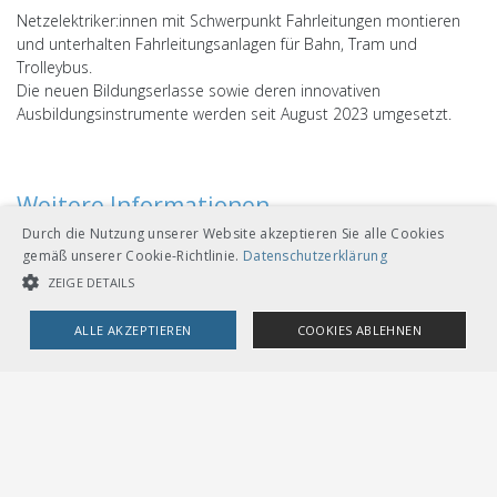
Netzelektriker:innen mit Schwerpunkt Fahrleitungen montieren
und unterhalten Fahrleitungsanlagen für Bahn, Tram und
Trolleybus.
Die neuen Bildungserlasse sowie deren innovativen
Ausbildungsinstrumente werden seit August 2023 umgesetzt.
Weitere Informationen
Durch die Nutzung unserer Website akzeptieren Sie alle Cookies
Login
gemäß unserer Cookie-Richtlinie.
Datenschutzerklärung
Netzelektriker
ZEIGE DETAILS
Fachtsheet Netzelektriker in Schwerpunkt Fahrleitungen per
Lehrstart 2023
(PDF)
ALLE AKZEPTIEREN
COOKIES ABLEHNEN
UNBEDINGT NOTWENDIGE COOKIES
LEISTUNGSCOOKIES
TARGETING-COOKIES