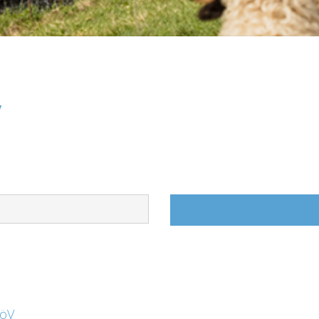
V
 öV