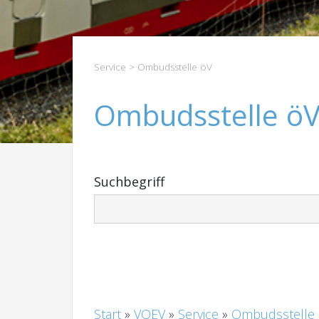
Service
> Ombudsstelle öV
Ombudsstelle ö
Suchbegriff
Start
»
VOEV
»
Service
»
Ombudsstelle