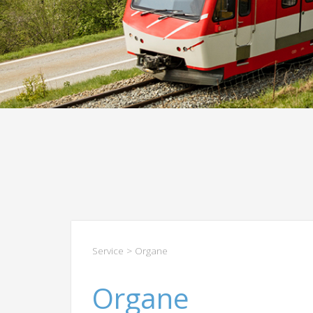
Service
> Organe
Organe