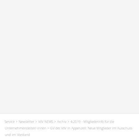
Service
>
Newsletter
>
VöV NEWS
>
Archiv
>
4-2019 - Mitgliederinfo für die
Unternehmensleiter/-innen
> GV des VöV in Appenzell: Neue Mitglieder im Ausschuss
und im Vorstand