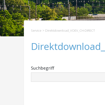
Service
> Direktdownload_VOEV_CH-DIRECT
Direktdownload
Suchbegriff