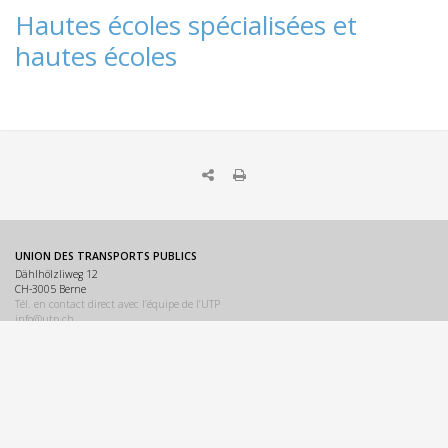
Hautes écoles spécialisées et
hautes écoles
UNION DES TRANSPORTS PUBLICS
Dählhölzliweg 12
CH-3005 Berne
Tél. en contact direct avec l’équipe de l’UTP
info@utp.ch
Plan d'accès
OMBUDSSTELLEN
Deutschschweiz
Ombudsstelle öffentlicher Verkehr
Dählhölzliweg 12
3005 Bern