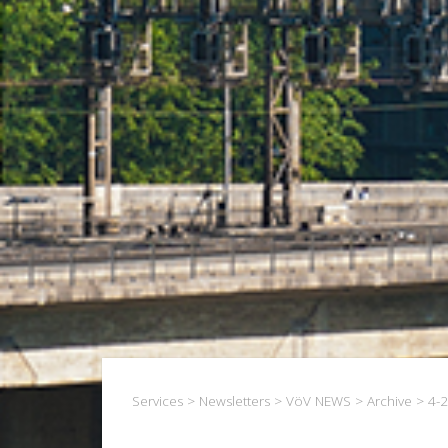
Services
>
Newsletters
>
VöV NEWS
>
Archive
> 4-2