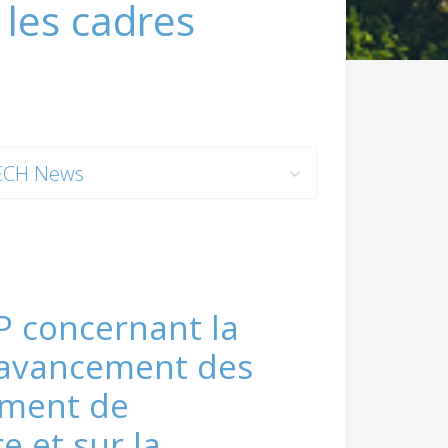
les cadres
ECH News
TP concernant la
d’avancement des
ment de
re et sur la