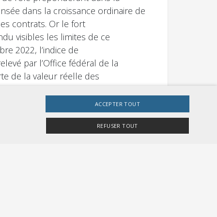
ensée dans la croissance ordinaire de
les contrats. Or le fort
u visibles les limites de ce
re 2022, l’indice de
levé par l’Office fédéral de la
te de la valeur réelle des
 pas être compensée par des gains
frastructure, il faut trouver une
ACCEPTER TOUT
ion dans la convention de prestations
REFUSER TOUT
ence par de bons
e site Web ne peut pas être utilisé correctement sans