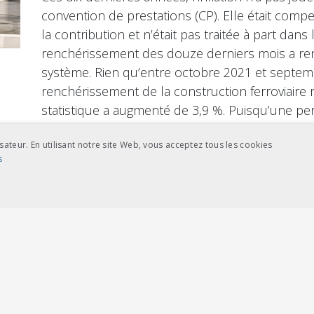
convention de prestations (CP). Elle était comp
la contribution et n’était pas traitée à part dans 
renchérissement des douze derniers mois a rend
système. Rien qu’entre octobre 2021 et septemb
renchérissement de la construction ferroviaire re
statistique a augmenté de 3,9 %. Puisqu’une per
subventions de cet ordre de grandeur ne peut
sateur. En utilisant notre site Web, vous acceptez tous les cookies
de productivité de la part des gestionnaires d’in
s
nouvelle solution pour tenir compte de l’inflat
2025-2028.
NCE
COOKIES DE CIBLAGE
PLUS
ictement nécessaires
Cookies de performance
Cookies de ciblage
«La multimodalité comm
se du site Web telles que la connexion des utilisateurs et la gestion des comptes. L