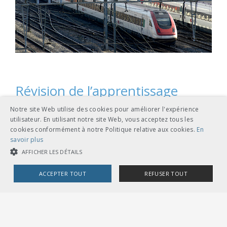
Révision de l’apprentissage
d’électricien(ne) de réseau,
Notre site Web utilise des cookies pour améliorer l'expérience
orientation Lignes de contact
utilisateur. En utilisant notre site Web, vous acceptez tous les
cookies conformément à notre Politique relative aux cookies.
En
savoir plus
La révision de la formation professionnelle initiale
AFFICHER LES DÉTAILS
d’électricien(ne) de réseau, orientation Lignes de contact,
permet d’optimiser la formation des futurs spécialistes de
la branche chargés d’installer les caténaires. Les thèmes
ACCEPTER TOUT
REFUSER TOUT
propres aux lignes de contact auront par exemple plus de
poids dans les cours interentreprises.
COOKIES STRICTEMENT NÉCESSAIRES
COOKIES DE PERFORMANCE
COOKIES DE CIBLAGE
PLUS