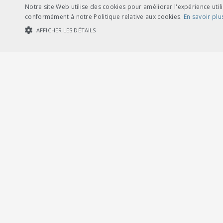
Notre site Web utilise des cookies pour améliorer l'expérience utili
conformément à notre Politique relative aux cookies.
En savoir plu
AFFICHER LES DÉTAILS
COOKIES STRICTEMENT NÉCESSAIRES
COOKIES DE PERFORMA
Cookies str
Contact
Les cookies strictement nécessaires habilitent des fonctionnalités de ba
les cookies strictement nécessaires.
Marcel Schmid
Fournisseur /
Nom
Expiration
Description
Chef de projet Système ferroviaire
Domaine
Tél. +41 31 359 23 54
CookieScriptConsent
1 mois
Dieses Cookie wi
CookieScript
Banner von Cook
.voev.ch
marcel.schmid@utp.ch
PHPSESSID
1 heure
Cookie, das von
PHP.net
Benutzersitzungs
www.voev.ch
wird, kann für d