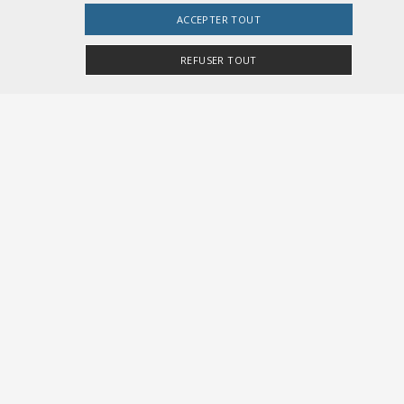
ACCEPTER TOUT
REFUSER TOUT
e site Web ne peut pas être utilisé correctement sans
r Besucher-Cookies zu speichern. Das Cookie-
gemeine Kennung, die zum Verwalten von
te Zahl. Die Art und Weise, wie sie verwendet
tatus für einen Benutzer zwischen den Seiten.