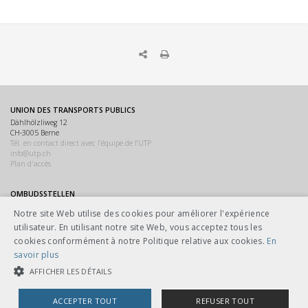
UNION DES TRANSPORTS PUBLICS
Dählhölzliweg 12
CH-3005 Berne
Tél. en contact direct avec l’équipe de l’UTP
info@utp.ch
Plan d'accès
OMBUDSSTELLEN
Deutschschweiz
Notre site Web utilise des cookies pour améliorer l'expérience
Ombudsstelle öffentlicher Verkehr
utilisateur. En utilisant notre site Web, vous acceptez tous les
Dählhölzliweg 12
3005 Bern
cookies conformément à notre Politique relative aux cookies.
En
info@ombudsstelle.ch
savoir plus
Romandie
AFFICHER LES DÉTAILS
Service de médiation des transports publics
Dählhölzliweg 12
3005 Berne
ACCEPTER TOUT
REFUSER TOUT