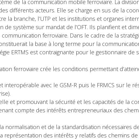
tème de la communication mobile ferroviaire. La division 
 des différents acteurs. Elle se charge en sus de la coor
 la branche, l’UTP et les institutions et organes inte
n de système sur mandat de l’OFT. Ils planifient et d
 communication ferroviaire. Dans le cadre de la stratég
nstituerait la base à long terme pour la communicati
atégie ERTMS est contraignante pour le gestionnaire de 
n ferroviaire crée les conditions permettant d’atteindr
le et interopérable avec le GSM-R puis le FRMCS sur le r
ise).
le et promouvant la sécurité et les capacités de la co
enant compte des intérêts entrepreneuriaux des chemin
normalisation et de la standardisation nécessaires de
 la représentation des intérêts y relatifs des chemins d