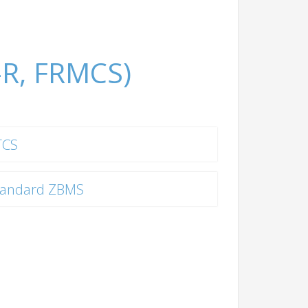
-R, FRMCS)
TCS
tandard ZBMS