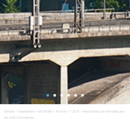
Services
>
Newsletters
>
VöV NEWS
>
Archive
> 1-2018 - Informations de membres pour
les chefs d'entreprises