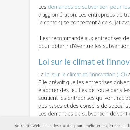
Les
demandes de subvention pour les i
d’agglomération. Les entreprises de tr
le canton) se concertent à ce sujet a
Il est recommandé aux entreprises de 
pour obtenir d’éventuelles subventions
Loi sur le climat et l’inno
La
loi sur le climat et l’innovation (LCI)
a
Elle prévoit que les entreprises doivent
élaborer des feuilles de route dans le
soutient les entreprises qui vont rapide
des bases et des conseils de spécialiste
Les demandes de subvention doivent ê
objectif de réduction des émissions et
Notre site Web utilise des cookies pour améliorer l'expérience utili
décarbonation et de réduire les émissions