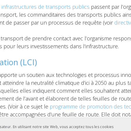
nfrastructures de transports publics
passent par l’or
ansport, les commanditaires des transports publics ains
vant de passer par un processus de requête (voir
direct
transport de prendre contact avec l’organisme respon
 pour leurs investissements dans l’infrastructure.
vation (LCI)
pporte un soutien aux technologies et processus inno
 atteindre la neutralité climatique d’ici à 2050 au plus t
squelles elles indiquent comment elles souhaitent attei
ment de l’avant et élaborent de telles feuilles de route 
s. (Voir à ce sujet le
programme de promotion des tec
tre accompagnées d’une feuille de route. Elle doit no
 un plan de mesures concrètes permettant à l’entreprise
sateur. En utilisant notre site Web, vous acceptez tous les cookies
 à zéro net d’ici 2050 au plus tard (LCI, art. 5, al. 1).