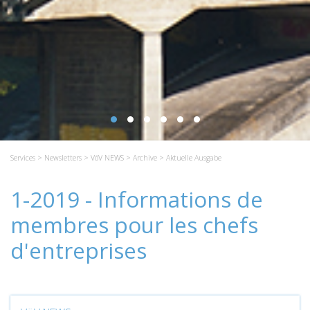
Services
>
Newsletters
>
VöV NEWS
>
Archive
> Aktuelle Ausgabe
1-2019 - Informations de
membres pour les chefs
d'entreprises