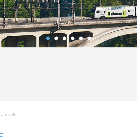
 annuels
s