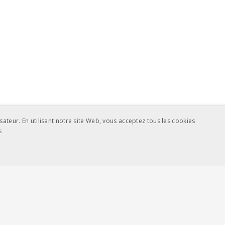
sateur. En utilisant notre site Web, vous acceptez tous les cookies
s
NCE
COOKIES DE CIBLAGE
ictement nécessaires
Cookies de performance
Cookies de ciblage