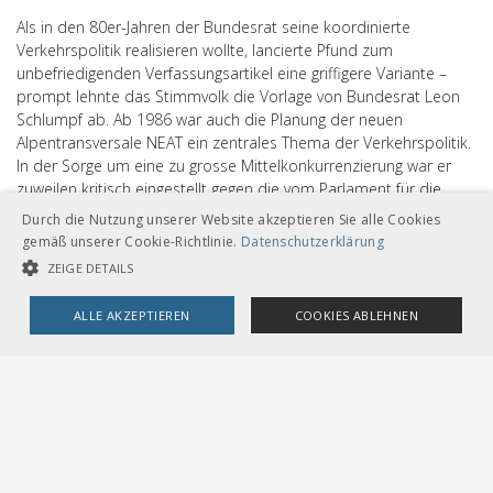
Als in den 80er-Jahren der Bundesrat seine koordinierte
Verkehrspolitik realisieren wollte, lancierte Pfund zum
unbefriedigenden Verfassungsartikel eine griffigere Variante –
prompt lehnte das Stimmvolk die Vorlage von Bundesrat Leon
Schlumpf ab. Ab 1986 war auch die Planung der neuen
Alpentransversale NEAT ein zentrales Thema der Verkehrspolitik.
In der Sorge um eine zu grosse Mittelkonkurrenzierung war er
zuweilen kritisch eingestellt gegen die vom Parlament für die
NEAT gewünschte Netzvariante und verlangte Garantien für den
Durch die Nutzung unserer Website akzeptieren Sie alle Cookies
übrigen öffentlichen Verkehr.
gemäß unserer Cookie-Richtlinie.
Datenschutzerklärung
ZEIGE DETAILS
Ein weiter wichtiger Meilenstein in der Direktorenkarriere von
Carlo Pfund war das Konzept Bahn 2000. Für ihn war es ein
ALLE AKZEPTIEREN
COOKIES ABLEHNEN
vorrangiges Anliegen, den öV als ein vernetztes System zu
fördern und zu fordern. Schliesslich ist es Carlo Pfunds Wirken zu
UNBEDINGT NOTWENDIGE COOKIES
LEISTUNGSCOOKIES
verdanken, dass mit der Bahnreform 1999 auch die SBB und
Postauto Schweiz VöV-Mitglieder wurden.
TARGETING-COOKIES
Auch nach seinem Rücktritt im Jahre 2000 befasste sich Carlo
Pfund mit Themen des öffentlichen Verkehrs, etwa mit neuen
Tarif- und Finanzierungsmodellen, mit der Sicherheit, mit der
Unbedingt notwendige Cookies
Leistungscookies