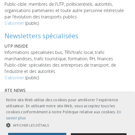
Public-cible: membres de l’UTP, politicien(ne)s, autorités,
organisations partenaires et toute autre personne intéressée
par l’évolution des transports publics
S’abonner
(public)
Newsletters spécialisées
UTP INSIDE
Informations spécialisées bus, TRV/trafic local, trafic
marchandises, trafic touristique, formation, RH, finances
Public-cible: spécialistes des entreprises de transport, de
l’industrie et des autorités
S’abonner
(public)
RTE NEWS
Informations spécialisées sur l’Ouvrage de référence en matière
Notre site Web utilise des cookies pour améliorer l'expérience
de technique ferroviaire (RTE)
utilisateur. En utilisant notre site Web, vous acceptez tous les
Public-cible: abonné(e)s du RTE
cookies conformément à notre Politique relative aux cookies.
En
S’abonner
(public)
savoir plus
AFFICHER LES DÉTAILS
TECH NEWS
Informations spécialisées sur la technique et l’exploitation