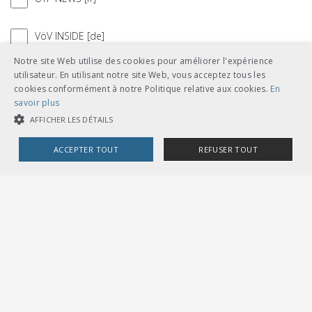
VöV INSIDE [de]
Notre site Web utilise des cookies pour améliorer l'expérience
VöV NEWS [de]
utilisateur. En utilisant notre site Web, vous acceptez tous les
cookies conformément à notre Politique relative aux cookies.
En
savoir plus
AFFICHER LES DÉTAILS
ACCEPTER TOUT
REFUSER TOUT
COOKIES STRICTEMENT NÉCESSAIRES
COOKIES DE PERFORMANCE
COOKIES DE CIBLAGE
Cookies strictement nécessaires
Cookies de performance
UNION DES TRANSPORTS PUBLICS
Dählhölzliweg 12
Cookies de ciblage
CH-3005 Berne
Tél. en contact direct avec l’équipe de l’UTP
Les cookies strictement nécessaires habilitent des fonctionnalités de
info@utp.ch