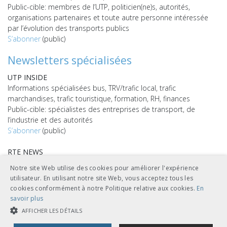
Public-cible: membres de l’UTP, politicien(ne)s, autorités,
organisations partenaires et toute autre personne intéressée
par l’évolution des transports publics
S’abonner
(public)
Newsletters spécialisées
UTP INSIDE
Informations spécialisées bus, TRV/trafic local, trafic
marchandises, trafic touristique, formation, RH, finances
Public-cible: spécialistes des entreprises de transport, de
l’industrie et des autorités
S’abonner
(public)
RTE NEWS
Informations spécialisées sur l’Ouvrage de référence en matière
Notre site Web utilise des cookies pour améliorer l'expérience
de technique ferroviaire (RTE)
utilisateur. En utilisant notre site Web, vous acceptez tous les
Public-cible: abonné(e)s du RTE
cookies conformément à notre Politique relative aux cookies.
En
S’abonner
(public)
savoir plus
AFFICHER LES DÉTAILS
TECH NEWS
Informations spécialisées sur la technique et l’exploitation