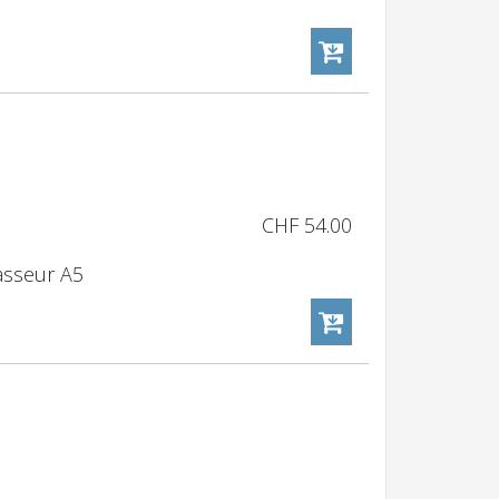
CHF
54.00
lasseur A5