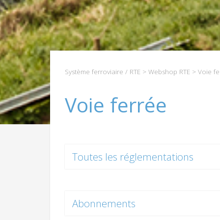
Système ferroviaire / RTE
>
Webshop RTE
> Voie fe
Voie ferrée
Toutes les réglementations
Abonnements