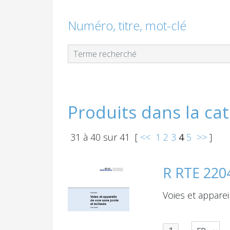
Numéro, titre, mot-clé
Produits dans la cat
31
à
40
sur
41
[
<<
1
2
3
4
5
>>
]
R RTE 220
Voies et apparei