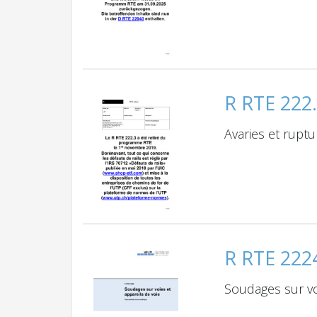
R RTE 222
Avaries et ruptu
R RTE 222
Soudages sur vo