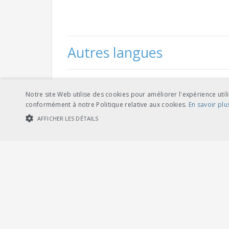
Autres langues
Notre site Web utilise des cookies pour améliorer l'expérience utili
télé
conformément à notre Politique relative aux cookies.
En savoir plu
allemand
AFFICHER LES DÉTAILS
COOKIES STRICTEMENT NÉCESSAIRES
COOKIES DE PERFORMA
télé
italien
Cookies str
Les cookies strictement nécessaires habilitent des fonctionnalités de ba
les cookies strictement nécessaires.
Fournisseur /
Nom
Expiration
Description