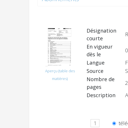
Désignation
R
courte
En vigueur
0
dès le
Langue
F
Source
S
Aperçu (table des
Nombre de
matières)
2
pages
Description
télé