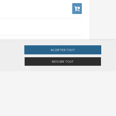
CHF 54.00
ACCEPTER TOUT
REFUSER TOUT
CHF 54.00
e site Web ne peut pas être utilisé correctement sans