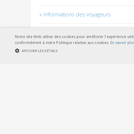
Informations des voyageurs
Courant de traction
Notre site Web utilise des cookies pour améliorer l'expérience utili
conformément à notre Politique relative aux cookies.
En savoir plu
Management des véhicules
AFFICHER LES DÉTAILS
COOKIES STRICTEMENT NÉCESSAIRES
COOKIES DE PERFORMA
Câbles
Personnel
Cookies str
Les cookies strictement nécessaires habilitent des fonctionnalités de ba
Risque - sécurité - qualité - environ
les cookies strictement nécessaires.
Fournisseur /
Nom
Expiration
Description
Domaine
Installations de sécurité et automati
CookieScriptConsent
1 mois
Dieses Cookie wi
CookieScript
Banner von Cook
.voev.ch