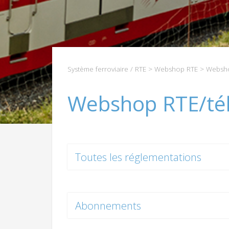
Système ferroviaire / RTE
>
Webshop RTE
> Websho
Webshop RTE/té
Toutes les réglementations
Abonnements