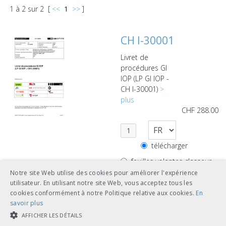
1
à
2
sur
2
[
<<
1
>>
]
CH I-30001
Livret de
procédures GI
IOP (LP GI IOP -
CH I-30001)
>
plus
CHF
288.00
télécharger
feuilles volantes classeur
A5
Notre site Web utilise des cookies pour améliorer l'expérience
utilisateur. En utilisant notre site Web, vous acceptez tous les
cookies conformément à notre Politique relative aux cookies.
En
savoir plus
AFFICHER LES DÉTAILS