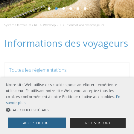
Système ferroviaire / RTE
>
Webshop RTE
> Informations des voyageurs
Informations des voyageurs
Toutes les réglementations
Notre site Web utilise des cookies pour améliorer l'expérience
Seulement réglementations RTE
utilisateur. En utilisant notre site Web, vous acceptez tous les
cookies conformément à notre Politique relative aux cookies.
En
savoir plus
Seulement RADN
AFFICHER LES DÉTAILS
ACCEPTER TOUT
REFUSER TOUT
Abonnements