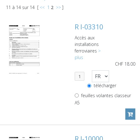
11
à
14
sur
14
[
<<
1
2
>>
]
R I-03310
Accès aux
installations
ferroviaires
>
plus
CHF
18.00
télécharger
feuilles volantes classeur
A5
R I-10000