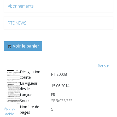
Abonnements
RTE NEWS
Voir le panier
Retour
Désignation
R I-20008
courte
En vigueur
15.06.2014
dès le
Langue
FR
Source
SBB/CFF/FFS
Nombre de
Aperçu
5
pages
(table