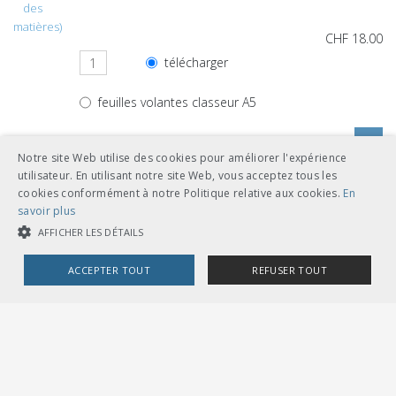
des
matières)
CHF 18.00
télécharger
feuilles volantes classeur A5
Notre site Web utilise des cookies pour améliorer l'expérience
utilisateur. En utilisant notre site Web, vous acceptez tous les
cookies conformément à notre Politique relative aux cookies.
En
Autres langues
savoir plus
AFFICHER LES DÉTAILS
CHF 18.00
ACCEPTER TOUT
REFUSER TOUT
télécharger
allemand
feuilles volantes classeur A5
COOKIES STRICTEMENT NÉCESSAIRES
COOKIES DE PERFORMANCE
COOKIES DE CIBLAGE