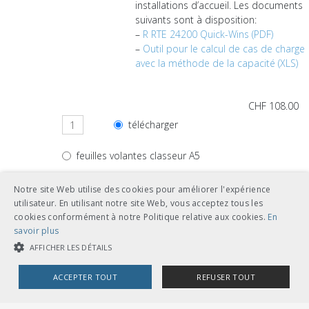
installations d’accueil. Les documents
suivants sont à disposition:
–
R RTE 24200 Quick-Wins (PDF)
–
Outil pour le calcul de cas de charge
avec la méthode de la capacité (XLS)
CHF 108.00
télécharger
feuilles volantes classeur A5
Notre site Web utilise des cookies pour améliorer l'expérience
utilisateur. En utilisant notre site Web, vous acceptez tous les
cookies conformément à notre Politique relative aux cookies.
En
Autres langues
savoir plus
AFFICHER LES DÉTAILS
CHF 108.00
ACCEPTER TOUT
REFUSER TOUT
télécharger
allemand
COOKIES STRICTEMENT NÉCESSAIRES