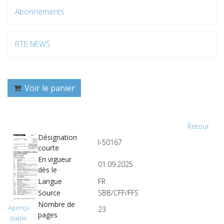
Abonnements
RTE NEWS
Voir le panier
Retour
Désignation
I-50167
courte
En vigueur
01.09.2025
dès le
Langue
FR
Source
SBB/CFF/FFS
Nombre de
Aperçu
23
pages
(table