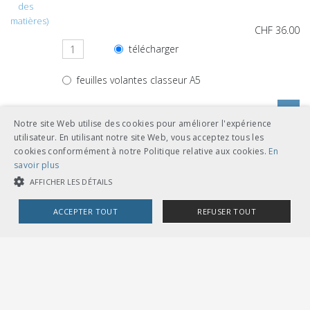
des
matières)
CHF 36.00
télécharger
feuilles volantes classeur A5
Notre site Web utilise des cookies pour améliorer l'expérience
utilisateur. En utilisant notre site Web, vous acceptez tous les
cookies conformément à notre Politique relative aux cookies.
En
Autres langues
savoir plus
AFFICHER LES DÉTAILS
CHF 36.00
ACCEPTER TOUT
REFUSER TOUT
télécharger
allemand
feuilles volantes classeur A5
COOKIES STRICTEMENT NÉCESSAIRES
COOKIES DE PERFORMANCE
COOKIES DE CIBLAGE