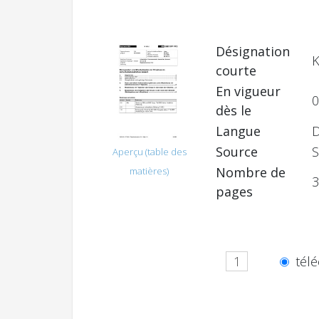
Désignation
K
courte
En vigueur
0
dès le
Langue
Source
S
Aperçu (table des
Nombre de
matières)
3
pages
télé