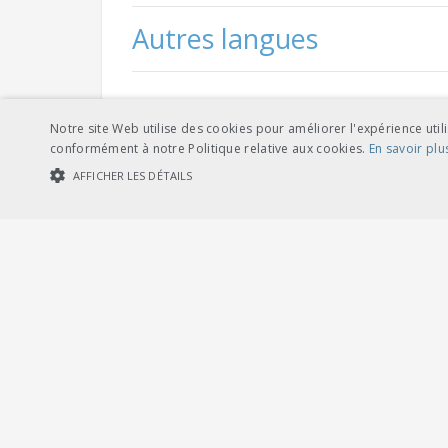
Autres langues
Notre site Web utilise des cookies pour améliorer l'expérience utili
télé
français
conformément à notre Politique relative aux cookies.
En savoir plu
AFFICHER LES DÉTAILS
COOKIES STRICTEMENT NÉCESSAIRES
COOKIES DE PERFORMA
télé
italien
Cookies str
Les cookies strictement nécessaires habilitent des fonctionnalités de ba
les cookies strictement nécessaires.
Fournisseur /
Nom
Expiration
Description
Domaine
CookieScriptConsent
1 mois
Dieses Cookie wi
CookieScript
Banner von Cook
.voev.ch