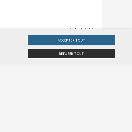
CHF 18.00
ACCEPTER TOUT
REFUSER TOUT
CHF 18.00
e site Web ne peut pas être utilisé correctement sans
r Besucher-Cookies zu speichern. Das Cookie-