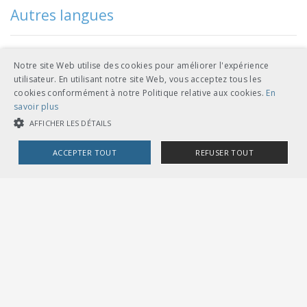
Autres langues
CHF 144.00
Notre site Web utilise des cookies pour améliorer l'expérience
télécharger
relié A4
français
utilisateur. En utilisant notre site Web, vous acceptez tous les
cookies conformément à notre Politique relative aux cookies.
En
feuilles volantes classeur A5
savoir plus
AFFICHER LES DÉTAILS
ACCEPTER TOUT
REFUSER TOUT
Références de documents
COOKIES STRICTEMENT NÉCESSAIRES
COOKIES DE PERFORMANCE
COOKIES DE CIBLAGE
subordonnés
D RTE
Word-Vorlage V1-1: Sicherheitsbericht
>
27100 V1-1
Planung und Ausführung
plus
Cookies strictement nécessaires
Cookies de performance
Cookies de ciblage
D RTE
Word-Vorlage V1-2: Sicherheitsbericht
>
Les cookies strictement nécessaires habilitent des fonctionnalités de