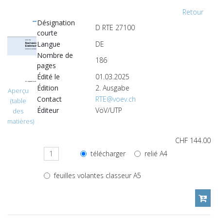
Retour
Désignation
D RTE 27100
courte
Langue
DE
Nombre de
186
pages
Édité le
01.03.2025
Édition
2. Ausgabe
Aperçu
Contact
RTE@voev.ch
(table
Éditeur
VöV/UTP
des
matières)
CHF 144.00
télécharger
relié A4
feuilles volantes classeur A5