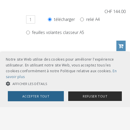
CHF 144.00
télécharger
relié A4
feuilles volantes classeur A5
Notre site Web utilise des cookies pour améliorer l'expérience
Autres langues
utilisateur. En utilisant notre site Web, vous acceptez tous les
cookies conformément à notre Politique relative aux cookies.
En
savoir plus
CHF 144.00
AFFICHER LES DÉTAILS
télécharger
relié A4
français
ACCEPTER TOUT
REFUSER TOUT
feuilles volantes classeur A5
COOKIES STRICTEMENT NÉCESSAIRES
COOKIES DE PERFORMANCE
COOKIES DE CIBLAGE
Références de documents