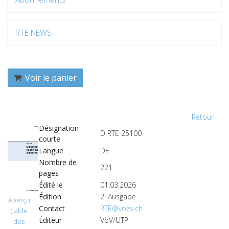
RTE NEWS
Voir le panier
Retour
Désignation
D RTE 25100
courte
Langue
DE
Nombre de
221
pages
Édité le
01.03.2026
Édition
2. Ausgabe
Aperçu
Contact
RTE@voev.ch
(table
Éditeur
VöV/UTP
des