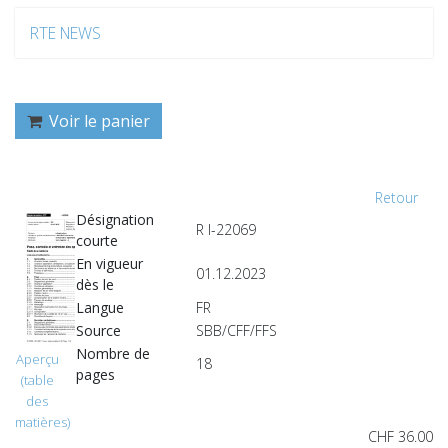
RTE NEWS
Voir le panier
Retour
Désignation
R I-22069
courte
En vigueur
01.12.2023
dès le
Langue
FR
Source
SBB/CFF/FFS
Nombre de
Aperçu
18
pages
(table
des
matières)
CHF 36.00