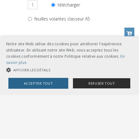
télécharger
feuilles volantes classeur A5
Notre site Web utilise des cookies pour améliorer l'expérience
utilisateur. En utilisant notre site Web, vous acceptez tous les
Autres langues
cookies conformément à notre Politique relative aux cookies.
En
savoir plus
CHF 36.00
AFFICHER LES DÉTAILS
télécharger
allemand
ACCEPTER TOUT
REFUSER TOUT
feuilles volantes classeur A5
COOKIES STRICTEMENT NÉCESSAIRES
COOKIES DE PERFORMANCE
COOKIES DE CIBLAGE
CHF 36.00
télécharger
Cookies strictement nécessaires
Cookies de performance
italien