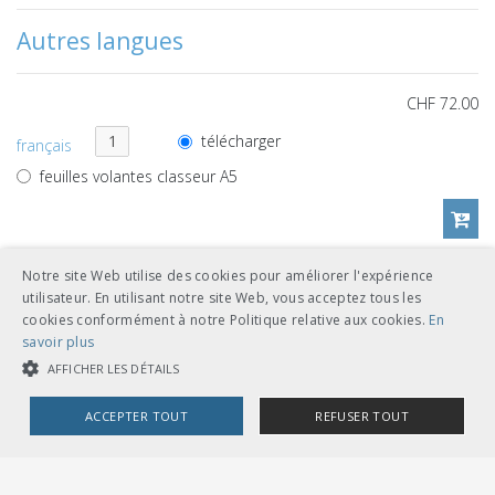
Autres langues
CHF 72.00
télécharger
français
feuilles volantes classeur A5
Notre site Web utilise des cookies pour améliorer l'expérience
CHF 72.00
utilisateur. En utilisant notre site Web, vous acceptez tous les
cookies conformément à notre Politique relative aux cookies.
En
télécharger
italien
savoir plus
feuilles volantes classeur A5
AFFICHER LES DÉTAILS
ACCEPTER TOUT
REFUSER TOUT
COOKIES STRICTEMENT NÉCESSAIRES
Références de documents