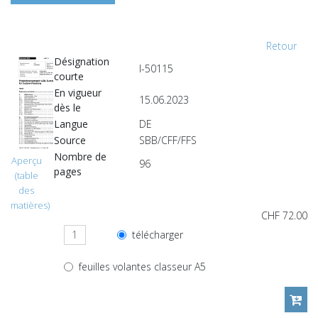
Retour
Désignation
I-50115
courte
En vigueur
15.06.2023
dès le
Langue
DE
Source
SBB/CFF/FFS
Nombre de
Aperçu
96
pages
(table
des
matières)
CHF 72.00
télécharger
feuilles volantes classeur A5