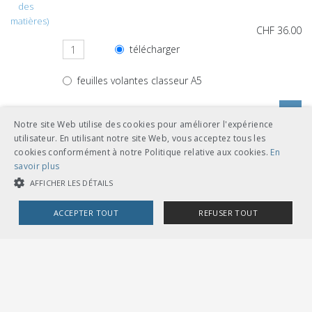
des
matières)
CHF 36.00
télécharger
feuilles volantes classeur A5
Notre site Web utilise des cookies pour améliorer l'expérience
utilisateur. En utilisant notre site Web, vous acceptez tous les
cookies conformément à notre Politique relative aux cookies.
En
Autres langues
savoir plus
AFFICHER LES DÉTAILS
CHF 36.00
ACCEPTER TOUT
REFUSER TOUT
télécharger
allemand
feuilles volantes classeur A5
COOKIES STRICTEMENT NÉCESSAIRES
COOKIES DE PERFORMANCE
COOKIES DE CIBLAGE