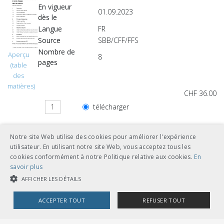
En vigueur
01.09.2023
dès le
Langue
FR
Source
SBB/CFF/FFS
Nombre de
Aperçu
8
pages
(table
des
matières)
CHF 36.00
télécharger
feuilles volantes classeur A5
Notre site Web utilise des cookies pour améliorer l'expérience
utilisateur. En utilisant notre site Web, vous acceptez tous les
cookies conformément à notre Politique relative aux cookies.
En
savoir plus
AFFICHER LES DÉTAILS
Autres langues
ACCEPTER TOUT
REFUSER TOUT
CHF 36.00
COOKIES STRICTEMENT NÉCESSAIRES