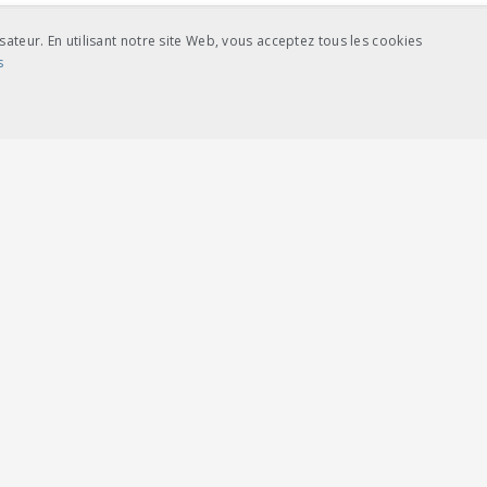
sateur. En utilisant notre site Web, vous acceptez tous les cookies
s
NCE
COOKIES DE CIBLAGE
charger
feuilles volantes classeur A5
ictement nécessaires
Cookies de performance
Cookies de ciblage
se du site Web telles que la connexion des utilisateurs et la gestion des comptes. L
charger
feuilles volantes classeur A5
rd vom Cookie-Script.com-Dienst verwendet, um die Einwilligungseinstellungen fü
ie-Script.com muss ordnungsgemäß funktionieren.
 Anwendungen generiert wird, die auf der PHP-Sprache basieren. Dies ist eine all
variablen verwendet wird. Normalerweise handelt es sich um eine zufällig generier
ie Site spezifisch sein. Ein gutes Beispiel ist jedoch die Beibehaltung des Anmeldes