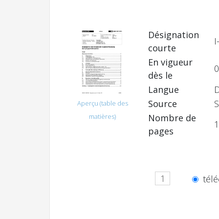
Désignation
I
courte
En vigueur
0
dès le
Langue
Source
S
Aperçu (table des
Nombre de
matières)
1
pages
télé