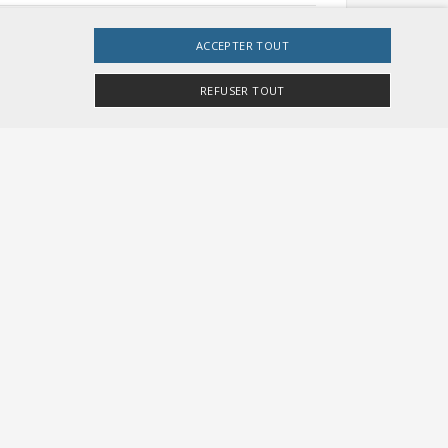
ACCEPTER TOUT
REFUSER TOUT
CHF 36.00
CHF 36.00
e site Web ne peut pas être utilisé correctement sans
r Besucher-Cookies zu speichern. Das Cookie-
gemeine Kennung, die zum Verwalten von
te Zahl. Die Art und Weise, wie sie verwendet
tatus für einen Benutzer zwischen den Seiten.