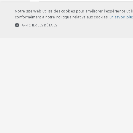
Autres langues
Notre site Web utilise des cookies pour améliorer l'expérience utili
conformément à notre Politique relative aux cookies.
En savoir plu
AFFICHER LES DÉTAILS
COOKIES STRICTEMENT NÉCESSAIRES
COOKIES DE PERFORMA
télé
français
Cookies str
Les cookies strictement nécessaires habilitent des fonctionnalités de ba
les cookies strictement nécessaires.
télé
italien
Fournisseur /
Nom
Expiration
Description
Domaine
CookieScriptConsent
1 mois
Dieses Cookie wi
CookieScript
Banner von Cook
.voev.ch
PHPSESSID
1 heure
Cookie, das von
PHP.net
Benutzersitzungs
www.voev.ch
wird, kann für d