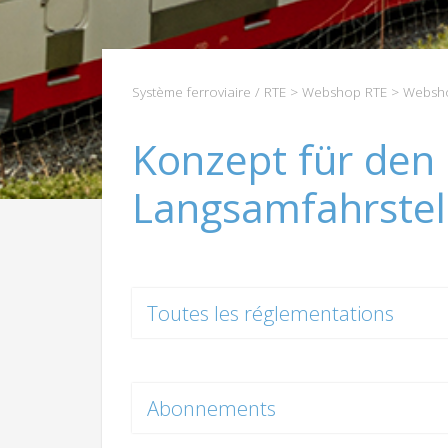
Système ferroviaire / RTE
>
Webshop RTE
>
Websho
Konzept für den 
Langsamfahrstel
Toutes les réglementations
Abonnements