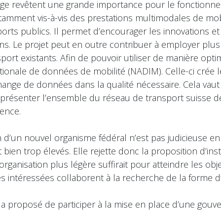
ge revêtent une grande importance pour le fonctionnem
tamment vis-à-vis des prestations multimodales de mobili
orts publics. Il permet d’encourager les innovations e
ins. Le projet peut en outre contribuer à employer plu
port existants. Afin de pouvoir utiliser de manière opt
nationale de données de mobilité (NADIM). Celle-ci crée
échange de données dans la qualité nécessaire. Cela vaut
représenter l’ensemble du réseau de transport suisse 
rence.
n d’un nouvel organisme fédéral n’est pas judicieuse en v
bien trop élevés. Elle rejette donc la proposition d’in
ganisation plus légère suffirait pour atteindre les objec
 intéressées collaborent à la recherche de la forme d
on a proposé de participer à la mise en place d’une gou