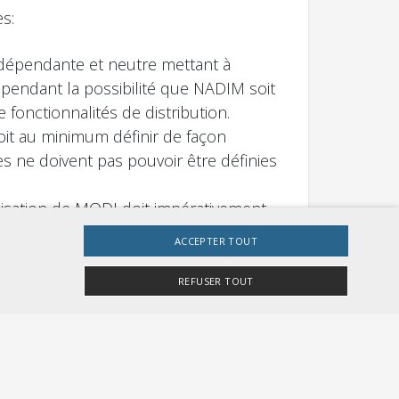
s:
indépendante et neutre mettant à
ependant la possibilité que NADIM soit
fonctionnalités de distribution.
oit au minimum définir de façon
s ne doivent pas pouvoir être définies
utilisation de MODI doit impérativement
ACCEPTER TOUT
doivent être définis aujourd’hui déjà au
ont verser les entreprises de transport
REFUSER TOUT
istant.
nisation légère qui puisse mettre en
t par conséquent trop peu agile.