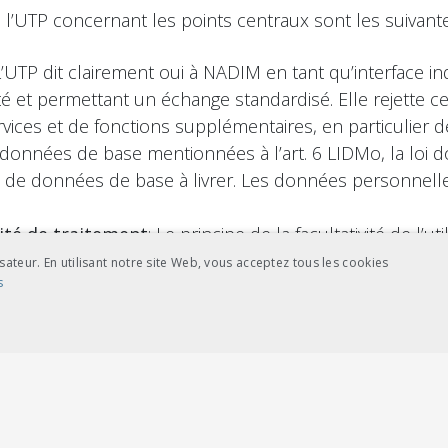
e l’UTP concernant les points centraux sont les suivante
 L’UTP dit clairement oui à NADIM en tant qu’interface 
é et permettant un échange standardisé. Elle rejette c
ces et de fonctions supplémentaires, en particulier de 
 données de base mentionnées à l’art. 6 LIDMo, la loi d
s de données de base à livrer. Les données personnelle
lité de traitement
: Le principe de la facultativité de l’
sateur. En utilisant notre site Web, vous acceptez tous les cookies
s
ses de calcul d’éventuelles futures taxes d’utilisation 
. Les éventuelles taxes d’utilisation de MODI que devr
re mises à la charge du crédit d’engagement du TRV ex
NCE
COOKIES DE CIBLAGE
é
: Pour l’UTP, il y a lieu d’opter pour une forme d’orga
IM. Un organisme fédéral est trop éloigné du marché e
ictement nécessaires
Cookies de performance
Cookies de ciblage