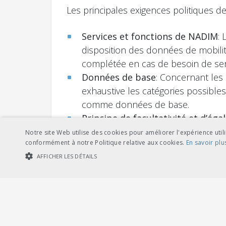
Les principales exigences politiques d
Services et fonctions de NADIM
:
disposition des données de mobilit
complétée en cas de besoin de servi
Données de base
: Concernant les
exhaustive les catégories possible
comme données de base.
Principe de facultativité et d’éga
être respecté en tout temps.
Notre site Web utilise des cookies pour améliorer l'expérience utili
conformément à notre Politique relative aux cookies.
En savoir plu
Financement
: Le montant ou les ba
AFFICHER LES DÉTAILS
niveau de la loi ou de l’ordonnance
concessionnaires ne peuvent pas êt
COOKIES STRICTEMENT NÉCESSAIRES
COOKIES DE PERFORMA
Centre de données sur la mobilit
place, exploiter et développer NAD
Cookies str