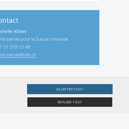
ontact
chelle Abbet
rte-parole pour la Suisse romande
1 31 359 23 48
rte-parole@utp.ch
ACCEPTER TOUT
LINKS
REFUSER TOUT
Contact
rts
Disclaimer
Déclaration de confidentialité
Sitemap