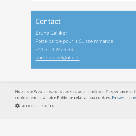
Contact
Bruno Galliker
Porte-parole pour la Suisse romande
+41 31 359 23 38
porte-parole@utp.ch
Notre site Web utilise des cookies pour améliorer l'expérience utili
conformément à notre Politique relative aux cookies.
En savoir plu
AFFICHER LES DÉTAILS
UNION DES TRANSPORTS PUBLICS
OMBUD
Dählhölzliweg 12
Deutsc
COOKIES STRICTEMENT NÉCESSAIRES
COOKIES DE PERFORMA
CH-3005 Berne
Ombudss
Tél. en contact direct avec l’équipe de
Dählhö
l’UTP
3005 B