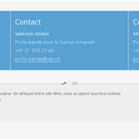
Contact
C
Valentin Abbet
Mi
Porte-parole pour la Suisse romande
Po
+41 31 359 23 46
+4
porte-parole@utp.ch
po
sateur. En utilisant notre site Web, vous acceptez tous les cookies
s
SSTELLEN
hschweiz
Romandie
NCE
COOKIES DE CIBLAGE
telle öffentlicher Verkehr
Service de médiation des transpo
lzliweg 12
publics
ern
Dählhölzliweg 12