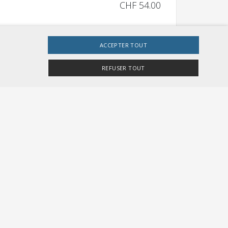
CHF 54.00
ACCEPTER TOUT
REFUSER TOUT
CHF 54.00
e site Web ne peut pas être utilisé correctement sans
r Besucher-Cookies zu speichern. Das Cookie-
gemeine Kennung, die zum Verwalten von
te Zahl. Die Art und Weise, wie sie verwendet