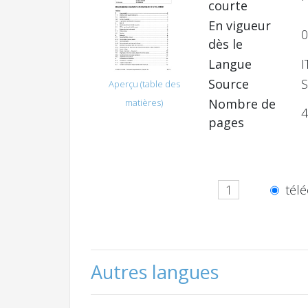
courte
En vigueur
0
dès le
Langue
I
Source
S
Aperçu (table des
Nombre de
matières)
4
pages
télé
Autres langues