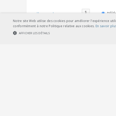
télé
allemand
Notre site Web utilise des cookies pour améliorer l'expérience utili
conformément à notre Politique relative aux cookies.
En savoir plu
AFFICHER LES DÉTAILS
COOKIES STRICTEMENT NÉCESSAIRES
COOKIES DE PERFORMA
télé
français
Cookies str
Les cookies strictement nécessaires habilitent des fonctionnalités de ba
les cookies strictement nécessaires.
Fournisseur /
Nom
Expiration
Description
Domaine
CookieScriptConsent
1 mois
Dieses Cookie wi
CookieScript
Banner von Cook
.voev.ch
PHPSESSID
1 heure
Cookie, das von
PHP.net
Benutzersitzungs
www.voev.ch