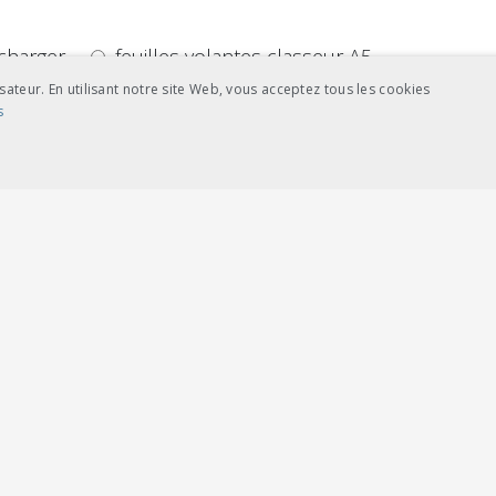
charger
feuilles volantes classeur A5
sateur. En utilisant notre site Web, vous acceptez tous les cookies
s
NCE
COOKIES DE CIBLAGE
charger
feuilles volantes classeur A5
ictement nécessaires
Cookies de performance
Cookies de ciblage
se du site Web telles que la connexion des utilisateurs et la gestion des comptes. L
rd vom Cookie-Script.com-Dienst verwendet, um die Einwilligungseinstellungen fü
ie-Script.com muss ordnungsgemäß funktionieren.
 Anwendungen generiert wird, die auf der PHP-Sprache basieren. Dies ist eine all
variablen verwendet wird. Normalerweise handelt es sich um eine zufällig generier