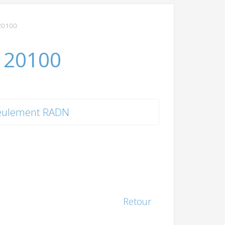
 20100
E 20100
eulement RADN
Retour