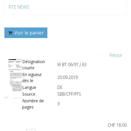
RTE NEWS
Voir le panier
Retour
Désignation
W BT 06/91 J 63
courte
En vigueur
20.09.2019
dès le
Langue
DE
Source
SBB/CFF/FFS
Nombre de
3
pages
CHF 18.00