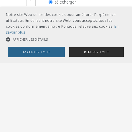
télécharger
Notre site Web utilise des cookies pour améliorer l'expérience
feuilles volantes classeur A5
utilisateur. En utilisant notre site Web, vous acceptez tous les
cookies conformément à notre Politique relative aux cookies.
En
savoir plus
AFFICHER LES DÉTAILS
Autres langues
ACCEPTER TOUT
REFUSER TOUT
CHF 18.00
COOKIES STRICTEMENT NÉCESSAIRES
télécharger
français
COOKIES DE PERFORMANCE
COOKIES DE CIBLAGE
feuilles volantes classeur A5
Cookies strictement nécessaires
Cookies de performance
Cookies de ciblage
CHF 18.00
Les cookies strictement nécessaires habilitent des fonctionnalités de
base du site Web telles que la connexion des utilisateurs et la gestion
télécharger
italien
des comptes. Le site Web ne peut pas être utilisé correctement sans les