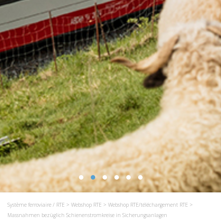
Système ferroviaire / RTE
>
Webshop RTE
>
Webshop RTE/téléchargement RTE
>
Massnahmen bezüglich Schienenstromkreise in Sicherungsanlagen