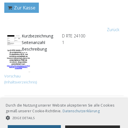
Zur Kasse
Zurück
Kurzbezeichnung
D RTE 24100
Seitenanzahl
1
Beschreibung
Vorschau
(Inhaltsverzeichnis)
Andere Sprachversionen
Durch die Nutzung unserer Website akzeptieren Sie alle Cookies
gemäß unserer Cookie-Richtlinie.
Datenschutzerklärung
ZEIGE DETAILS