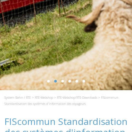
System Bahn / RTE
>
RTE-Webshop
>
RTE-Webshop/RTE-Downloads
> FIScommun
Standardisation des systèmes d'information des voyageurs
FIScommun Standardisation