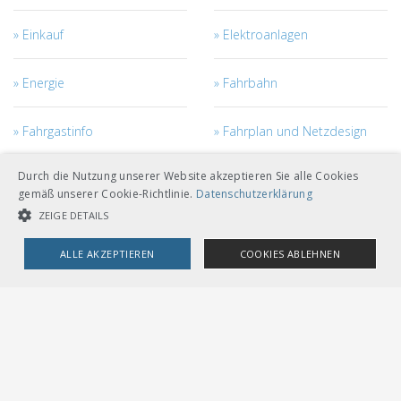
Einkauf
Elektroanlagen
Energie
Fahrbahn
Fahrgastinfo
Fahrplan und Netzdesign
Durch die Nutzung unserer Website akzeptieren Sie alle Cookies
Fahrstrom
Fahrzeuge
gemäß unserer Cookie-Richtlinie.
Datenschutzerklärung
ZEIGE DETAILS
Fahrzeugmanagement
Ingenieurbau
ALLE AKZEPTIEREN
COOKIES ABLEHNEN
Kabel
Netzzugang
UNBEDINGT NOTWENDIGE COOKIES
LEISTUNGSCOOKIES
Personal
Projekt- und Bau-
TARGETING-COOKIES
Management
Risiko - Sicherheit -
RTE
Unbedingt notwendige Cookies
Leistungscookies