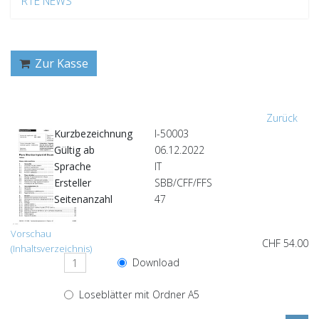
RTE NEWS
Zur Kasse
Zurück
Kurzbezeichnung
I-50003
Gültig ab
06.12.2022
Sprache
IT
Ersteller
SBB/CFF/FFS
Seitenanzahl
47
Vorschau
CHF 54.00
(Inhaltsverzeichnis)
Download
Loseblätter mit Ordner A5