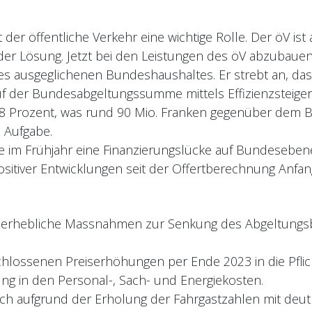
t der öffentliche Verkehr eine wichtige Rolle. Der öV is
l der Lösung. Jetzt bei den Leistungen des öV abzubauen,
es ausgeglichenen Bundeshaushaltes. Er strebt an, das
auf der Bundesabgeltungssumme mittels Effizienzsteige
.8 Prozent, was rund 90 Mio. Franken gegenüber dem Bu
e Aufgabe.
 im Frühjahr eine Finanzierungslücke auf Bundesebene 
ositiver Entwicklungen seit der Offertberechnung Anfan
:
hebliche Massnahmen zur Senkung des Abgeltungsbedar
schlossenen Preiserhöhungen per Ende 2023 in die P
ng in den Personal-, Sach- und Energiekosten.
uch aufgrund der Erholung der Fahrgastzahlen mit deut