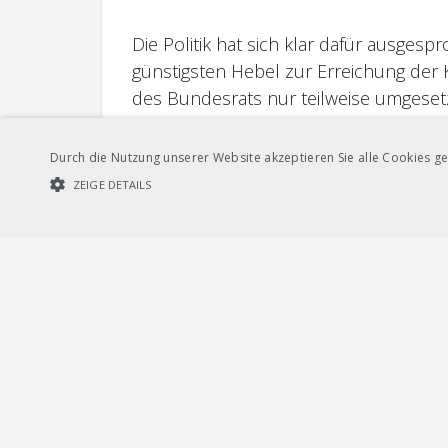
Die Politik hat sich klar dafür ausges
günstigsten Hebel zur Erreichung der Kl
des Bundesrats nur teilweise umgeset
der Transportunternehmen entsprech
Durch die Nutzung unserer Website akzeptieren Sie alle Cookies ge
Die KVF-N hat sich mit den aus Perspe
ZEIGE DETAILS
auseinandergesetzt. Im Rahmen eines M
Budget 2024 im Bereich des regionalen
UNBEDINGT NOTWENDIGE COOKIES
LEISTUNGSCOOKIES
diverse parlamentarischen Beschlüsse 
eine Kürzung im öffentlichen Verkehr 
Unbedi
Streng notwendige Cookies ermöglichen die Kernfunktionen der Websi
verwendet werden.
Provider /
Name
Ablauf
Beschreibung
Domain
CookieScriptConsent
1
Dieses Cookie wird